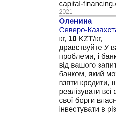
capital-financin
2021
Оленина
Северо-Казахста
кг,
10
KZT/кг,
дравствуйте У в
проблеми, і бан
від вашого запит
банком, який м
взяти кредити, 
реалізувати всі 
свої борги влас
інвестувати в рі