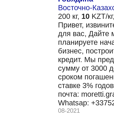
Восточно-Казахс
200 кг,
10
KZT/кг
Привет, извинит
для вас, Дайте 
планируете нача
бизнес, построи
кредит. Мы пре
сумму от 3000 д
сроком погашени
ставке 3% годов
почта: moretti.g
Whatsap: +337
08-2021