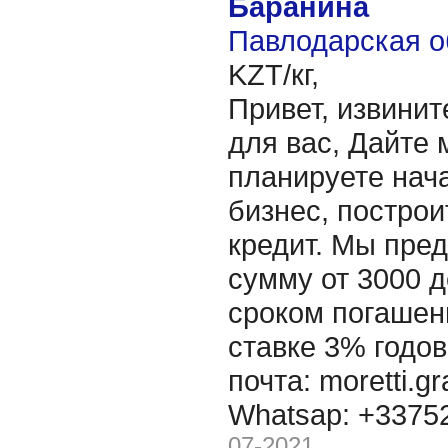
Баранина
Павлодарская о
KZT/кг,
Привет, извинит
для вас, Дайте 
планируете нача
бизнес, построи
кредит. Мы пре
сумму от 3000 д
сроком погашени
ставке 3% годов
почта: moretti.g
Whatsap: +337
07-2021