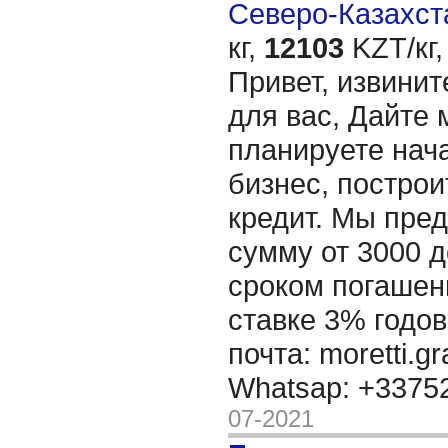
Северо-Казахста
кг,
12103
KZT/кг,
Привет, извинит
для вас, Дайте 
планируете нача
бизнес, построи
кредит. Мы пре
сумму от 3000 д
сроком погашени
ставке 3% годов
почта: moretti.g
Whatsap: +337
07-2021