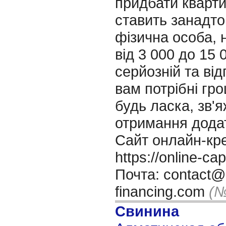
придбати кварти
ставить занадто
фізична особа, 
від 3 000 до 15 
серйозній та від
вам потрібні гро
будь ласка, зв'я
отримання додат
Сайт онлайн-кр
https://online-ca
Почта: contact@o
financing.com
(№
Свинина