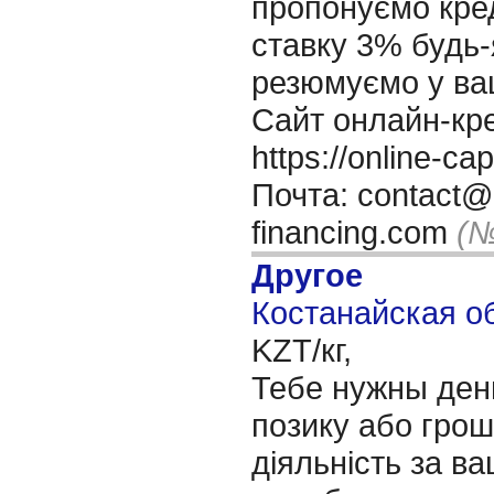
пропонуємо кре
ставку 3% будь-
резюмуємо у ва
Сайт онлайн-кр
https://online-ca
Почта: contact@o
financing.com
(№
Другое
Костанайская об
KZT/кг,
Тебе нужны ден
позику або грош
діяльність за в