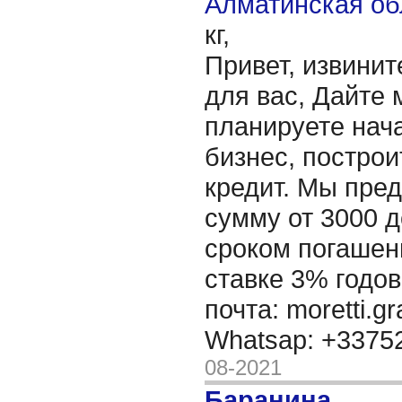
Алматинская об
кг,
Привет, извинит
для вас, Дайте 
планируете нача
бизнес, построи
кредит. Мы пре
сумму от 3000 д
сроком погашени
ставке 3% годов
почта: moretti.g
Whatsap: +337
08-2021
Баранина