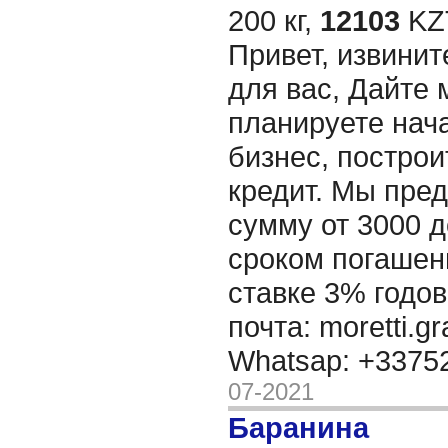
200 кг,
12103
KZT
Привет, извинит
для вас, Дайте 
планируете нача
бизнес, построи
кредит. Мы пре
сумму от 3000 д
сроком погашени
ставке 3% годов
почта: moretti.g
Whatsap: +337
07-2021
Баранина