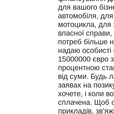
для вашого бізн
автомобіля, дл
мотоцикла, для
власної справи,
потреб більше н
надаю особисті 
15000000 євро 
процентною ста
від суми. Будь л
заявах на позику
хочете, і коли в
сплачена. Щоб 
прикладів, зв’яж