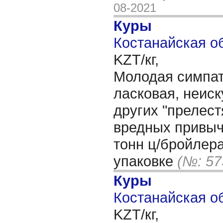
08-2021
Куры
Костанайская об
KZT/кг,
Молодая симпат
ласковая, неиск
других "прелест
вредных привыч
тонн ц/бройлер
упаковке
(№: 57
Куры
Костанайская об
KZT/кг,