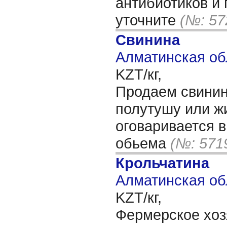
антибиотиков и 
уточните
(№: 57
Свинина
Алматинская об
KZT/кг,
Продаем свинин
полутушу или ж
оговаривается в
обьема
(№: 571
Крольчатина
Алматинская об
KZT/кг,
Фермерское хоз