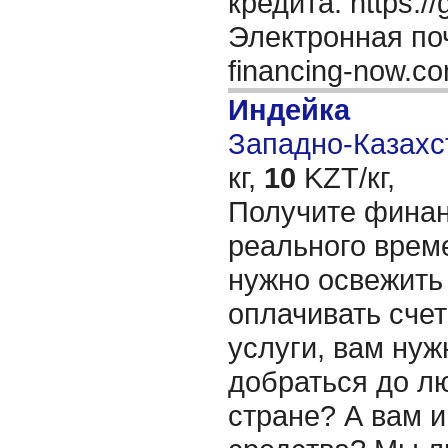
кредита: https:/
Электронная поч
financing-now.c
Индейка
Западно-Казахст
кг,
10
KZT/кг,
Получите финан
реального врем
нужно освежить
оплачивать сче
услуги, вам нуж
добраться до л
стране? А вам и