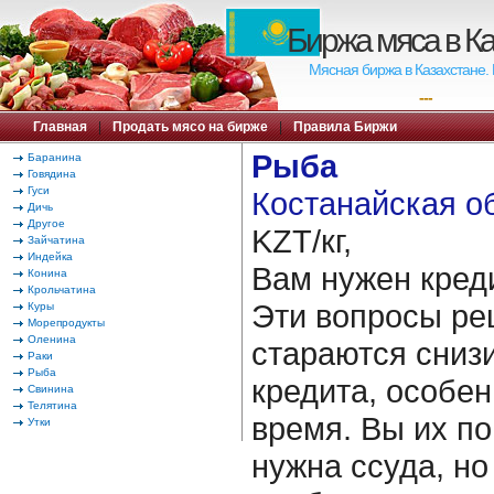
Биржа мяса в К
Мясная биржа в Казахстане.
---
Главная
|
Продать мясо на бирже
|
Правила Биржи
Рыба
Баранина
Говядина
Гуси
Костанайская об
Дичь
Другое
KZT/кг,
Зайчатина
Индейка
Вам нужен кред
Конина
Крольчатина
Эти вопросы ре
Куры
Морепродукты
Оленина
стараются сниз
Раки
Рыба
кредита, особен
Свинина
Телятина
время. Вы их по
Утки
нужна ссуда, но 