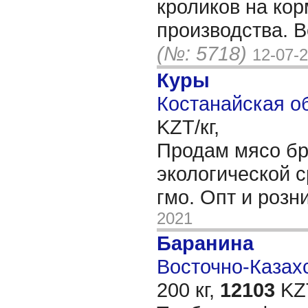
кроликов на кор
производства. Ве
(№: 5718)
12-07-
Куры
Костанайская об
KZT/кг,
Продам мясо бр
экологической с
гмо. Опт и розн
2021
Баранина
Восточно-Казахс
200 кг,
12103
KZT