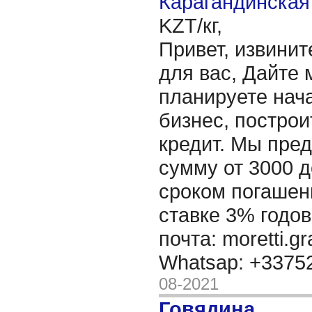
Карагандинская 
KZT/кг,
Привет, извинит
для вас, Дайте 
планируете нача
бизнес, построи
кредит. Мы пре
сумму от 3000 д
сроком погашени
ставке 3% годов
почта: moretti.g
Whatsap: +337
08-2021
Говядина