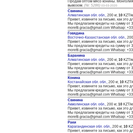
Продам оптом мясо конины. Монголия У
вывозом.
(№: 5286)
03-03-2020
Свинина
Алматинская обл. обл.,
200 кг,
10
KZT/кг
Привет, извините за письмо, как это д
Мы предлагаем кредиты на сумму от 30
moretti.gracia@gmail.com Whatsap: +
Говядина
Восточно-Казахстанская обл. обл.,
200
Привет, извините за письмо, как это д
Мы предлагаем кредиты на сумму от 30
moretti.gracia@gmail.com Whatsap: +
Баранина
Алматинская обл. обл.,
200 кг,
10
KZT/кг
Привет, извините за письмо, как это д
Мы предлагаем кредиты на сумму от 30
moretti.gracia@gmail.com Whatsap: +
Конина
Костанайская обл. обл.,
200 кг,
10
KZT/к
Привет, извините за письмо, как это д
Мы предлагаем кредиты на сумму от 30
moretti.gracia@gmail.com Whatsap: +
Свинина
Акмолинская обл. обл.,
200 кг,
10
KZT/кг
Привет, извините за письмо, как это д
Мы предлагаем кредиты на сумму от 30
moretti.gracia@gmail.com Whatsap: +
Раки
Карагандинская обл. обл.,
200 кг,
10
KZT
Привет, извините за письмо, как это д