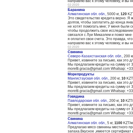
направлю вас к этому человеку, и вы 
02-2020
Баранина
Алматинская обл. обл.,
5000 кг,
120
KZT
Это свидетельство кредита верно. Я 
долгов, чтобы заплатить до конца янв
не хотят помогать мне; У меня были 
чтобы продолжить свое исследование, 
связался с Луи Микаэлем и помог мне 
я оплатил свои счета. Это правда, что
направлю вас к этому человеку, и вы 
02-2020
Свинина
Северо-Казахстанская обл. обл.,
200 к
Привет, извините за письмо, как это д
Мы предлагаем кредиты на сумму от 30
moretti.gracia@gmail.com Whatsap: +
Морепродукты
Мангистауская обл. обл.,
200 кг,
10
KZT/
Привет, извините за письмо, как это д
Мы предлагаем кредиты на сумму от 30
moretti.gracia@gmail.com Whatsap: +
Говядина
Павлодарская обл. обл.,
200 кг,
10
KZT/к
Привет, извините за письмо, как это д
Мы предлагаем кредиты на сумму от 30
moretti.gracia@gmail.com Whatsap: +
Свинина
Алматинская обл. обл.,
5 кг,
1100
KZT/кг
Предлагаю мясо свинины местного пр
запаха.Вкусное ,имеется сертификат 