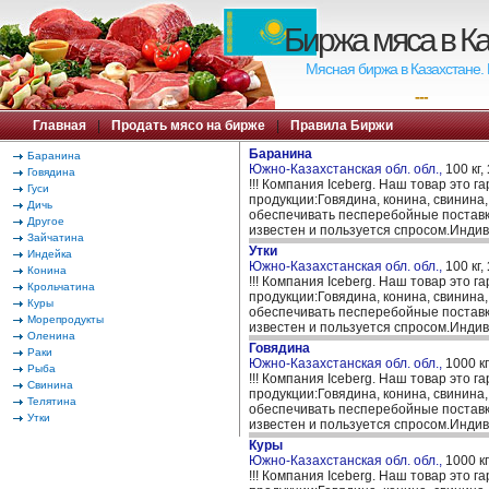
Биржа мяса в К
Мясная биржа в Казахстане.
---
Главная
|
Продать мясо на бирже
|
Правила Биржи
Баранина
Баранина
Южно-Казахстанская обл. обл.,
100 кг,
Говядина
!!! Компания Iceberg. Наш товар это
Гуси
продукции:Говядина, конина, свинина
Дичь
обеспечивать песперебойные поставк
Другое
известен и пользуется спросом.Индив
Зайчатина
Утки
Индейка
Южно-Казахстанская обл. обл.,
100 кг,
Конина
!!! Компания Iceberg. Наш товар это
Крольчатина
продукции:Говядина, конина, свинина
Куры
обеспечивать песперебойные поставк
Морепродукты
известен и пользуется спросом.Индив
Оленина
Говядина
Раки
Южно-Казахстанская обл. обл.,
1000 кг
Рыба
!!! Компания Iceberg. Наш товар это
Свинина
продукции:Говядина, конина, свинина
Телятина
обеспечивать песперебойные поставк
Утки
известен и пользуется спросом.Индив
Куры
Южно-Казахстанская обл. обл.,
1000 кг
!!! Компания Iceberg. Наш товар это