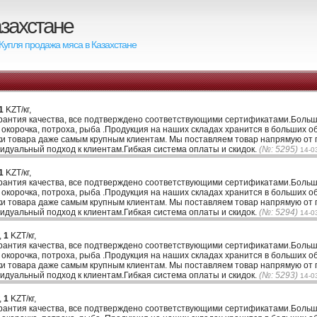
азахстане
 Купля продажа мяса в Казахстане
1
KZT/кг,
 гарантия качества, все подтверждено соответствующими сертификатами.Боль
, окорочка, потроха, рыба .Продукция на наших складах хранится в больших 
и товара даже самым крупным клиентам. Мы поставляем товар напрямую от 
идуальный подход к клиентам.Гибкая система оплаты и скидок.
(№: 5295)
14-0
1
KZT/кг,
 гарантия качества, все подтверждено соответствующими сертификатами.Боль
, окорочка, потроха, рыба .Продукция на наших складах хранится в больших 
и товара даже самым крупным клиентам. Мы поставляем товар напрямую от 
идуальный подход к клиентам.Гибкая система оплаты и скидок.
(№: 5294)
14-0
,
1
KZT/кг,
 гарантия качества, все подтверждено соответствующими сертификатами.Боль
, окорочка, потроха, рыба .Продукция на наших складах хранится в больших 
и товара даже самым крупным клиентам. Мы поставляем товар напрямую от 
идуальный подход к клиентам.Гибкая система оплаты и скидок.
(№: 5293)
14-0
,
1
KZT/кг,
 гарантия качества, все подтверждено соответствующими сертификатами.Боль