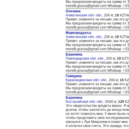
Мы предлагаем кредиты на сумму от 30
moretti.gracia@gmail.com Whatsap: +
Оленина
Алматинская обл. обл.,
200 кг,
10
KZT/кг
Привет, извините за письмо, как это д
Мы предлагаем кредиты на сумму от 30
moretti.gracia@gmail.com Whatsap: +
Морепродукты
Алматинская обл. обл.,
200 кг,
10
KZT/кг
Привет, извините за письмо, как это д
Мы предлагаем кредиты на сумму от 30
moretti.gracia@gmail.com Whatsap: +
Баранина
Павлодарская обл. обл.,
200 кг,
10
KZT/к
Привет, извините за письмо, как это д
Мы предлагаем кредиты на сумму от 30
moretti.gracia@gmail.com Whatsap: +
Говядина
Карагандинская обл. обл.,
200 кг,
10
KZT
Привет, извините за письмо, как это д
Мы предлагаем кредиты на сумму от 30
moretti.gracia@gmail.com Whatsap: +
Баранина
Костанайская обл. обл.,
5000 кг,
120
KZT
Это свидетельство кредита верно. Я 
долгов, чтобы заплатить до конца янв
не хотят помогать мне; У меня были 
чтобы продолжить свое исследование, 
связался с Луи Микаэлем и помог мне 
я оплатил свои счета. Это правда, что