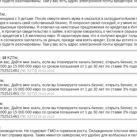
не будете разочарованы. Там у вас есть адрес электронной почты кредитора: 
/кг,
женщина с 3 детьми. После смерти моего мужа я оказался в затруднительном 
аря и начать свой собственный бизнес. Я попросил своих соседей, и у меня ес
серьезные проблемы. Я отвечал на некоторые предложения по кредитам в Ин
я прочитал свидетельство о займе, в котором говорилось о честном и серьезн
с кредитом в 1,6 миллиона евро. Я гарантирую вам, что я получил кредит толь
 я согласился заплатить за деньги, прежде чем взять кредит. Если вы хотите 
не будете разочарованы. Там у вас есть адрес электронной почты кредитора: 
г,
10
KZT/кг,
ля вас, Дайте мне знать, если вы планируете начать бизнес, открыть бизнес, 
00 до 15 000 000 евро со сроком погашения от 1 до 30 лет по ставке 3% годо
33752521461
(№: 5273)
25-02-2020
кг,
ля вас, Дайте мне знать, если вы планируете начать бизнес, открыть бизнес, 
00 до 15 000 000 евро со сроком погашения от 1 до 30 лет по ставке 3% годо
33752521461
(№: 5272)
25-02-2020
г,
ля вас, Дайте мне знать, если вы планируете начать бизнес, открыть бизнес, 
00 до 15 000 000 евро со сроком погашения от 1 до 30 лет по ставке 3% годо
33752521461
(№: 5271)
25-02-2020
,
оизводителя. Не содержит ГМО и гормонов роста. Охлажденное плотное мяс
и вет.справка врача. Также имеется заморозка,что удобно для колбасных и п