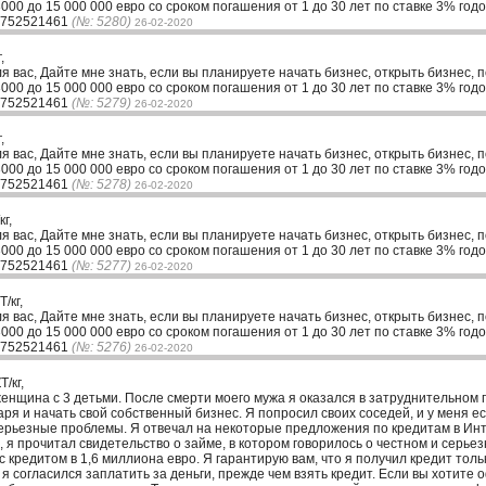
00 до 15 000 000 евро со сроком погашения от 1 до 30 лет по ставке 3% годо
33752521461
(№: 5280)
26-02-2020
,
ля вас, Дайте мне знать, если вы планируете начать бизнес, открыть бизнес, 
00 до 15 000 000 евро со сроком погашения от 1 до 30 лет по ставке 3% годо
33752521461
(№: 5279)
26-02-2020
,
ля вас, Дайте мне знать, если вы планируете начать бизнес, открыть бизнес, 
00 до 15 000 000 евро со сроком погашения от 1 до 30 лет по ставке 3% годо
33752521461
(№: 5278)
26-02-2020
г,
ля вас, Дайте мне знать, если вы планируете начать бизнес, открыть бизнес, 
00 до 15 000 000 евро со сроком погашения от 1 до 30 лет по ставке 3% годо
33752521461
(№: 5277)
26-02-2020
/кг,
ля вас, Дайте мне знать, если вы планируете начать бизнес, открыть бизнес, 
00 до 15 000 000 евро со сроком погашения от 1 до 30 лет по ставке 3% годо
33752521461
(№: 5276)
26-02-2020
/кг,
женщина с 3 детьми. После смерти моего мужа я оказался в затруднительном 
аря и начать свой собственный бизнес. Я попросил своих соседей, и у меня ес
серьезные проблемы. Я отвечал на некоторые предложения по кредитам в Ин
я прочитал свидетельство о займе, в котором говорилось о честном и серьезн
с кредитом в 1,6 миллиона евро. Я гарантирую вам, что я получил кредит толь
 я согласился заплатить за деньги, прежде чем взять кредит. Если вы хотите 