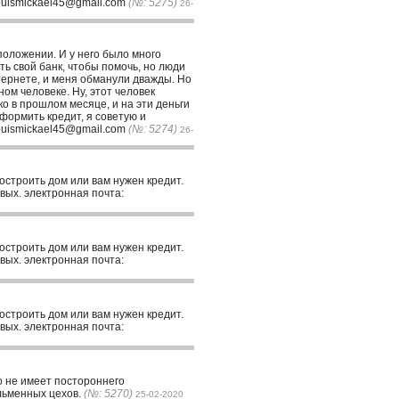
louismickael45@gmail.com
(№: 5275)
26-
положении. И у него было много
ть свой банк, чтобы помочь, но люди
тернете, и меня обманули дважды. Но
ом человеке. Ну, этот человек
ко в прошлом месяце, и на эти деньги
оформить кредит, я советую и
louismickael45@gmail.com
(№: 5274)
26-
построить дом или вам нужен кредит.
вых. электронная почта:
построить дом или вам нужен кредит.
вых. электронная почта:
построить дом или вам нужен кредит.
вых. электронная почта:
о не имеет постороннего
ельменных цехов.
(№: 5270)
25-02-2020