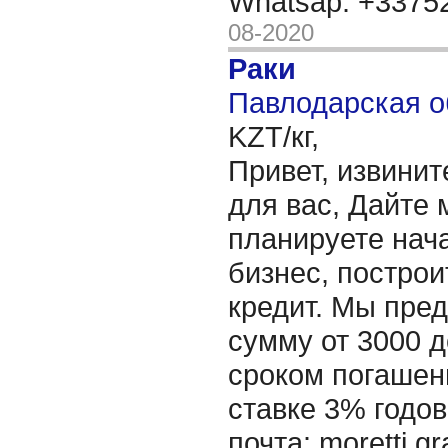
Whatsap: +337
08-2020
Раки
Павлодарская о
KZT/кг,
Привет, извинит
для вас, Дайте 
планируете нача
бизнес, построи
кредит. Мы пре
сумму от 3000 д
сроком погашени
ставке 3% годов
почта: moretti.g