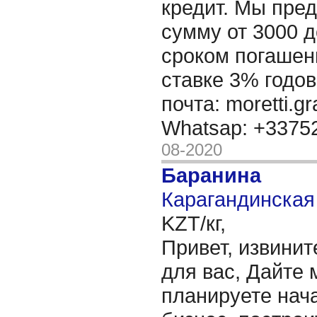
кредит. Мы пре
сумму от 3000 д
сроком погашени
ставке 3% годов
почта: moretti.g
Whatsap: +337
08-2020
Баранина
Карагандинская 
KZT/кг,
Привет, извинит
для вас, Дайте 
планируете нача