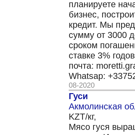
планируете нача
бизнес, построи
кредит. Мы пре
сумму от 3000 д
сроком погашени
ставке 3% годов
почта: moretti.g
Whatsap: +337
08-2020
Гуси
Акмолинская об
KZT/кг,
Мясо гуся выра