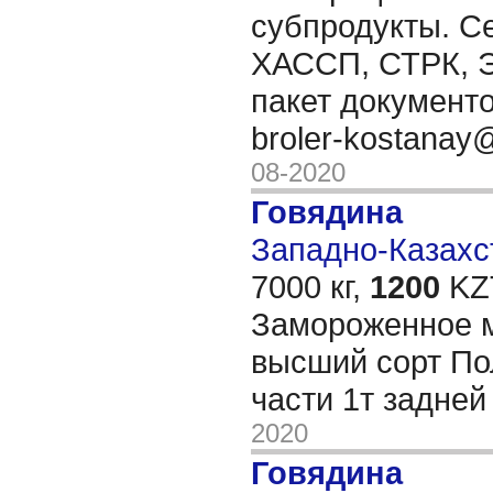
субпродукты. С
ХАССП, СТРК, Э
пакет документо
broler-kostanay
08-2020
Говядина
Западно-Казахст
7000 кг,
1200
KZT
Замороженное 
высший сорт По
части 1т задней
2020
Говядина