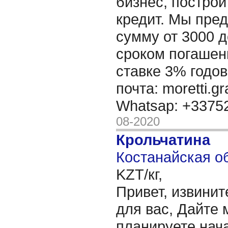
бизнес, построи
кредит. Мы пре
сумму от 3000 д
сроком погашени
ставке 3% годов
почта: moretti.g
Whatsap: +337
08-2020
Крольчатина
Костанайская об
KZT/кг,
Привет, извинит
для вас, Дайте 
планируете нача