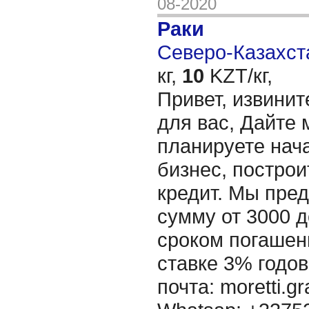
08-2020
Раки
Северо-Казахста
кг,
10
KZT/кг,
Привет, извинит
для вас, Дайте 
планируете нача
бизнес, построи
кредит. Мы пре
сумму от 3000 д
сроком погашени
ставке 3% годов
почта: moretti.g