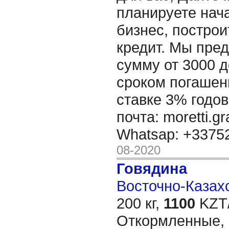
планируете нача
бизнес, построи
кредит. Мы пре
сумму от 3000 д
сроком погашени
ставке 3% годов
почта: moretti.g
Whatsap: +337
08-2020
Говядина
Восточно-Казахс
200 кг,
1100
KZT/
Откормленные,