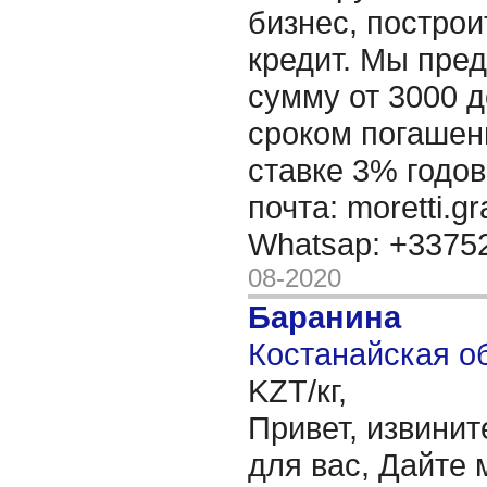
бизнес, построи
кредит. Мы пре
сумму от 3000 д
сроком погашени
ставке 3% годов
почта: moretti.g
Whatsap: +337
08-2020
Баранина
Костанайская об
KZT/кг,
Привет, извинит
для вас, Дайте 