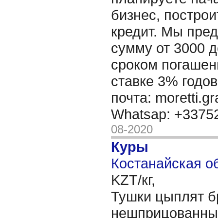
бизнес, построи
кредит. Мы пре
сумму от 3000 д
сроком погашени
ставке 3% годов
почта: moretti.g
Whatsap: +337
08-2020
Куры
Костанайская об
KZT/кг,
Тушки цыплят б
нешприцованные