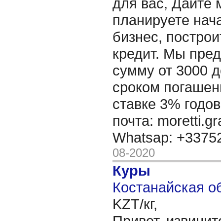
для вас, Дайте 
планируете нача
бизнес, построи
кредит. Мы пре
сумму от 3000 д
сроком погашени
ставке 3% годов
почта: moretti.g
Whatsap: +337
08-2020
Куры
Костанайская об
KZT/кг,
Привет, извинит