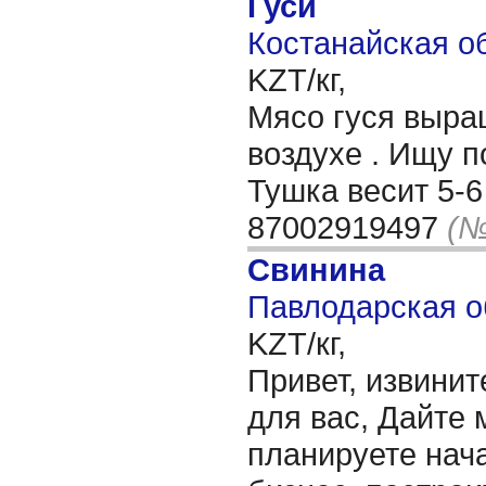
Гуси
Костанайская об
KZT/кг,
Мясо гуся выра
воздухе . Ищу п
Тушка весит 5-6 
87002919497
(№
Свинина
Павлодарская о
KZT/кг,
Привет, извинит
для вас, Дайте 
планируете нача