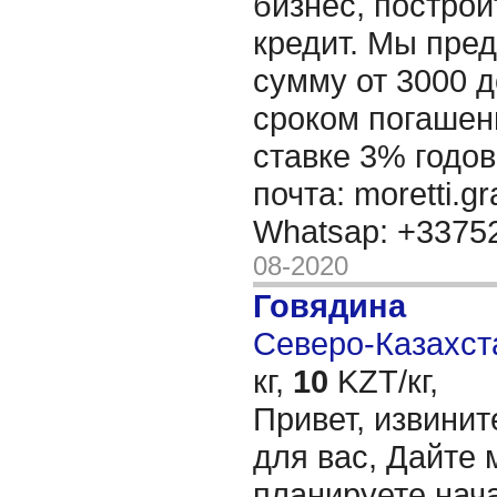
бизнес, построи
кредит. Мы пре
сумму от 3000 д
сроком погашени
ставке 3% годов
почта: moretti.g
Whatsap: +337
08-2020
Говядина
Северо-Казахста
кг,
10
KZT/кг,
Привет, извинит
для вас, Дайте 
планируете нача