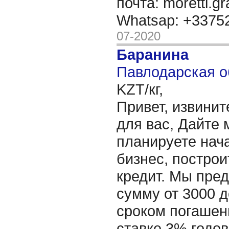
почта: moretti.g
Whatsap: +337
07-2020
Баранина
Павлодарская о
KZT/кг,
Привет, извинит
для вас, Дайте 
планируете нача
бизнес, построи
кредит. Мы пре
сумму от 3000 д
сроком погашени
ставке 3% годов