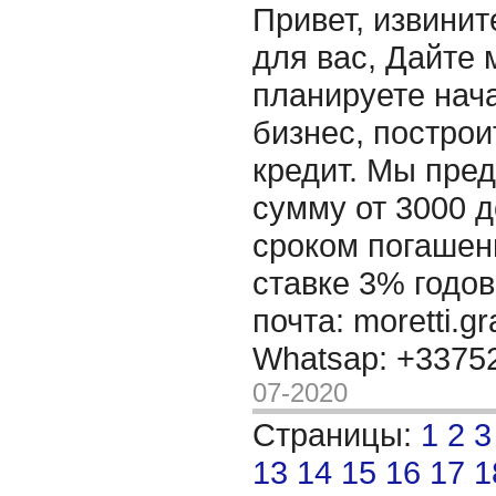
Привет, извинит
для вас, Дайте 
планируете нача
бизнес, построи
кредит. Мы пре
сумму от 3000 д
сроком погашени
ставке 3% годов
почта: moretti.g
Whatsap: +337
07-2020
Страницы:
1
2
3
13
14
15
16
17
1