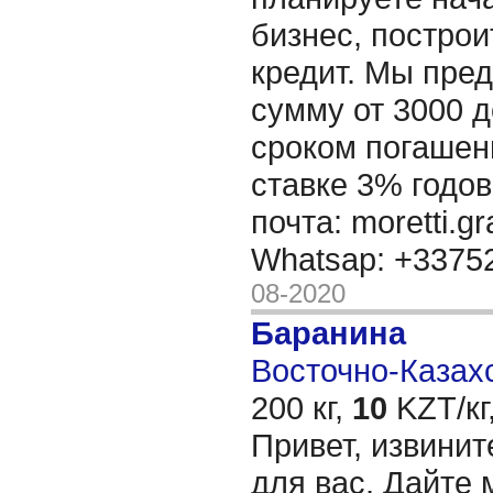
бизнес, построи
кредит. Мы пре
сумму от 3000 д
сроком погашени
ставке 3% годов
почта: moretti.g
Whatsap: +337
08-2020
Баранина
Восточно-Казахс
200 кг,
10
KZT/кг
Привет, извинит
для вас, Дайте 