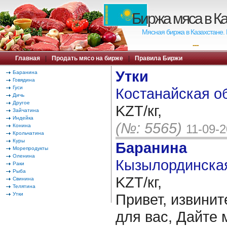
Биржа мяса в К
Мясная биржа в Казахстане.
---
Главная
|
Продать мясо на бирже
|
Правила Биржи
Утки
Баранина
Говядина
Гуси
Костанайская об
Дичь
Другое
KZT/кг,
Зайчатина
Индейка
(№: 5565)
11-09-
Конина
Крольчатина
Куры
Баранина
Морепродукты
Оленина
Кызылординская
Раки
Рыба
KZT/кг,
Свинина
Телятина
Утки
Привет, извинит
для вас, Дайте 