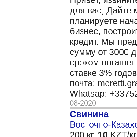
для вас, Дайте 
планируете нача
бизнес, построи
кредит. Мы пре
сумму от 3000 д
сроком погашени
ставке 3% годов
почта: moretti.g
Whatsap: +337
08-2020
Свинина
Восточно-Казахс
200 кг,
10
KZT/кг