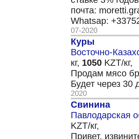
почта: moretti.g
Whatsap: +337
07-2020
Куры
Восточно-Казахс
кг,
1050
KZT/кг,
Продам мясо бр
Будет через 30
2020
Свинина
Павлодарская о
KZT/кг,
Привет, извинит