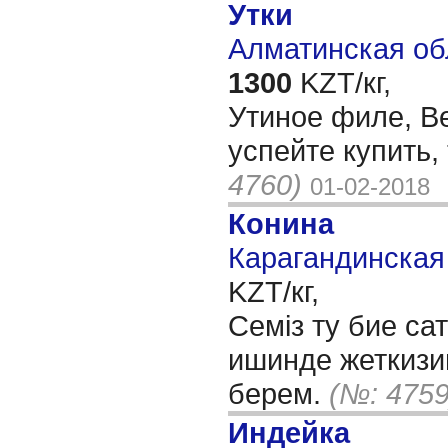
Утки
Алматинская об
1300
KZT/кг,
Утиное филе, Ве
успейте купить,
4760)
01-02-2018
Конина
Карагандинская 
KZT/кг,
Семіз ту бие с
ишинде жеткизи
берем.
(№: 4759
Индейка