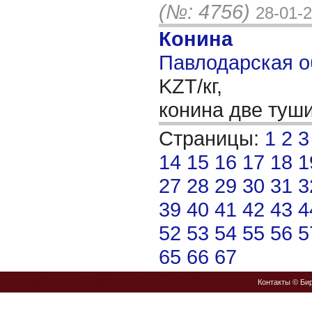
(№: 4756)
28-01-
Конина
Павлодарская о
KZT/кг,
конина две туш
Страницы:
1
2
3
14
15
16
17
18
1
27
28
29
30
31
3
39
40
41
42
43
4
52
53
54
55
56
5
65
66
67
Контакты
© Бир