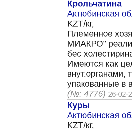
Крольчатина
Актюбинская об
KZT/кг,
Племенное хозя
МИАКРО" реализ
бес холестирина
Имеются как це
внут.органами, 
упакованные в 
(№: 4776)
26-02-
Куры
Актюбинская об
KZT/кг,