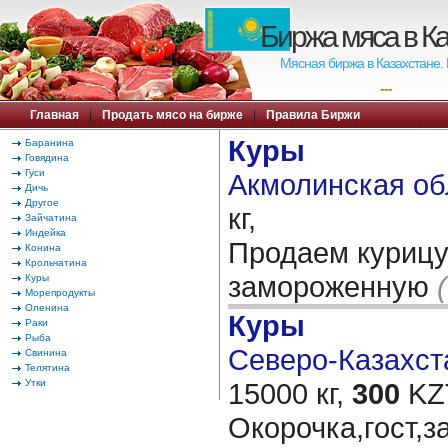
Биржа мяса в К
Мясная биржа в Казахстане.
---
Главная
|
Продать мясо на бирже
|
Правила Биржи
Куры
Баранина
Говядина
Гуси
Акмолинская об
Дичь
Другое
кг,
Зайчатина
Индейка
Продаем курицу
Конина
Крольчатина
замороженную
Куры
Морепродукты
Оленина
Куры
Раки
Рыба
Северо-Казахста
Свинина
Телятина
Утки
15000 кг,
300
KZT
Окорочка,гост,