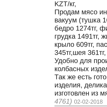
KZT/кг,
Продам мясо ин
вакуум (тушка 10
бедро 1274тг, ф
грудка 1491тг, ж
крыло 609тг, пас
345тг,шея 361тг, 
Удобно для про
колбасных изде
Так же есть гот
изделия, делика
изготовлен из м
4761)
02-02-2018