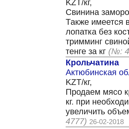
KZT/кг,
Свинина заморо
Также имеется в
лопатка без кост
тримминг свиной
тенге за кг
(№: 
Крольчатина
Актюбинская об
KZT/кг,
Продаем мясо к
кг. при необход
увеличить объе
4777)
26-02-2018