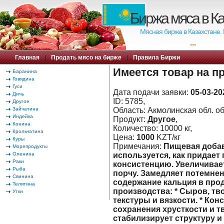
Биржа мяса в К
Мясная биржа в Казахстане.
---
Главная
|
Продать мясо на бирже
|
Правила Биржи
Имеется товар на п
Баранина
Говядина
Гуси
Дата подачи заявки:
05-03-20
Дичь
ID: 5785,
Другое
Зайчатина
Область: Акмолинская обл. об
Индейка
Продукт:
Другое
,
Конина
Количество: 10000 кг,
Крольчатина
Цена:
1000
KZT/кг
Куры
Примечания:
Пищевая добав
Морепродукты
Оленина
используется, как придает
Раки
консистенцию. Увеличивае
Рыба
порчу. Замедляет потемне
Свинина
содержание кальция в прод
Телятина
производства: * Сыров, тв
Утки
текстуры и вязкости. * Ко
сохранения хрусткости и т
стабилизирует структуру 