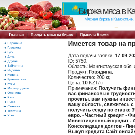
Биржа мяса в К
Мясная биржа в Казахстане.
---
Главная
|
Продать мясо на бирже
|
Правила Биржи
Имеется товар на п
Баранина
Говядина
Гуси
Дата подачи заявки:
17-09-20
Дичь
ID: 5750,
Другое
Зайчатина
Область: Мангистауская обл. о
Индейка
Продукт:
Говядина
,
Конина
Количество: 200 кг,
Крольчатина
Цена:
10
KZT/кг
Куры
Примечания:
Получить фина
Морепродукты
Оленина
вас финансовые трудности
Раки
проекты, вам нужны инвес
Рыба
вашу область, свяжитесь 
Свинина
получить ссуду по ставке 3
Телятина
евро. - Частный кредит - Ф
Утки
Инвестиционный кредит - 
Консолидация долгов - Лин
Выкуп кредита Сайт онлайн-к