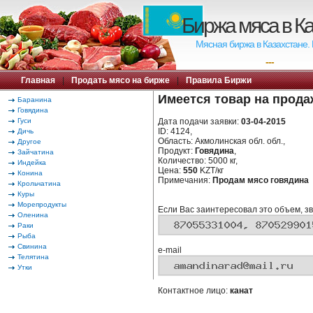
Биржа мяса в К
Мясная биржа в Казахстане.
---
Главная
|
Продать мясо на бирже
|
Правила Биржи
Имеется товар на прода
Баранина
Говядина
Гуси
Дата подачи заявки:
03-04-2015
ID: 4124,
Дичь
Область: Акмолинская обл. обл.,
Другое
Продукт:
Говядина
,
Зайчатина
Количество: 5000 кг,
Индейка
Цена:
550
KZT/кг
Конина
Примечания:
Продам мясо говядина
Крольчатина
Куры
Морепродукты
Если Вас заинтересовал это объем, зв
Оленина
Раки
Рыба
Свинина
e-mail
Телятина
Утки
Контактное лицо:
канат